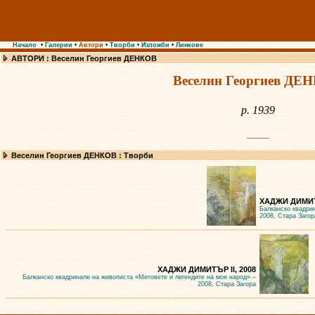
Начало
•
Галерии
•
Автори
•
Творби
•
Изложби
•
Линкове
АВТОРИ : Веселин Георгиев ДЕНКОВ
Веселин Георгиев ДЕ
р. 1939
Веселин Георгиев ДЕНКОВ : Творби
ХАДЖИ ДИМИТ
Балканско квадри
2008, Стара Загор
ХАДЖИ ДИМИТЪР II, 2008
Балканско квадринале на живописта «Митовете и легендите на моя народ» –
2008, Стара Загора