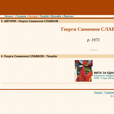
Начало
•
Галерии
•
Автори
•
Творби
•
Изложби
•
Линкове
АВТОРИ : Георги Симеонов СЛАВКОВ
Георги Симеонов СЛ
р. 1973
Георги Симеонов СЛАВКОВ : Творби
МИТА ЗА ЕДНА
Балканско квадри
2008, Стара Загор
Начало
•
Галерии
© 