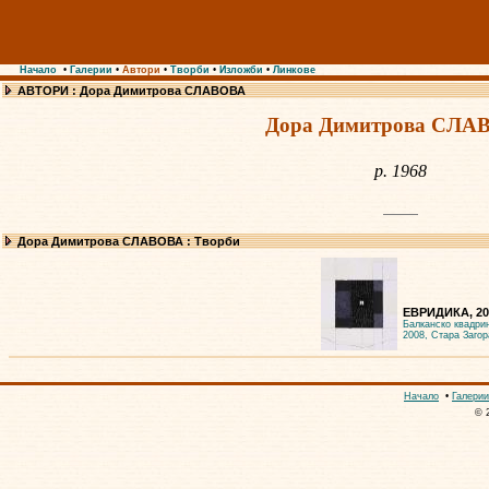
Начало
•
Галерии
•
Автори
•
Творби
•
Изложби
•
Линкове
АВТОРИ : Дора Димитрова СЛАВОВА
Дора Димитрова СЛА
р. 1968
Дора Димитрова СЛАВОВА : Творби
ЕВРИДИКА, 20
Балканско квадри
2008, Стара Загор
Начало
•
Галерии
© 