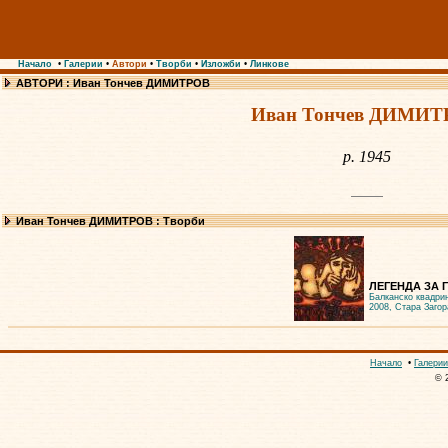
Начало
•
Галерии
•
Автори
•
Творби
•
Изложби
•
Линкове
АВТОРИ : Иван Тончев ДИМИТРОВ
Иван Тончев ДИМИТ
р. 1945
Иван Тончев ДИМИТРОВ : Творби
ЛЕГЕНДА ЗА Г
Балканско квадри
2008, Стара Загор
Начало
•
Галерии
© 