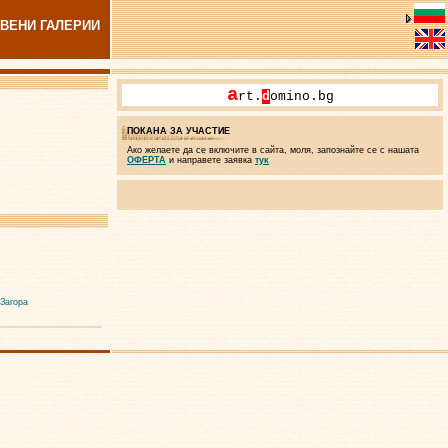
ВЕНИ ГАЛЕРИИ
a
rt.
d
omino.bg
ПОКАНА ЗА УЧАСТИЕ
Ако желаете да се включите в сайта, моля, запознайте се с нашата
ОФЕРТА
и направете заявка
тук
 Загора