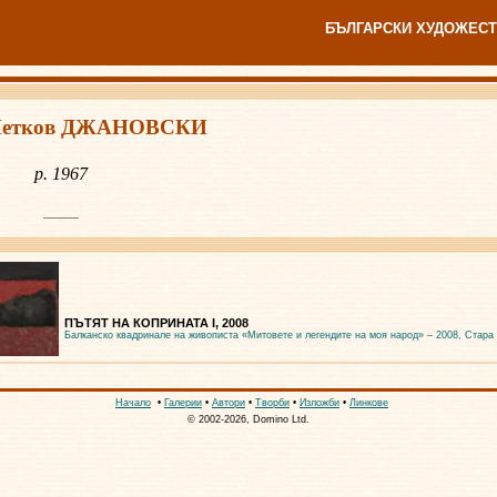
БЪЛГАРСКИ ХУДОЖЕСТ
Петков ДЖАНОВСКИ
р. 1967
ПЪТЯТ НА КОПРИНАТА I, 2008
Балканско квадринале на живописта «Митовете и легендите на моя народ» – 2008, Стара
Начало
•
Галерии
•
Автори
•
Творби
•
Изложби
•
Линкове
© 2002-2026, Domino Ltd.