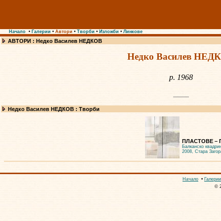
Начало
•
Галерии
•
Автори
•
Творби
•
Изложби
•
Линкове
АВТОРИ : Недко Василев НЕДКОВ
Недко Василев НЕД
р. 1968
Недко Василев НЕДКОВ : Творби
ПЛАСТОВЕ – П
Балканско квадри
2008, Стара Загор
Начало
•
Галерии
© 