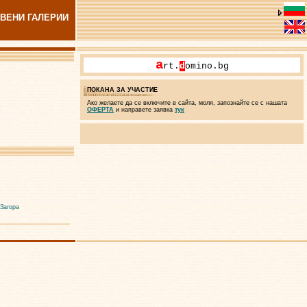
ВЕНИ ГАЛЕРИИ
a
rt.
d
omino.bg
ПОКАНА ЗА УЧАСТИЕ
Ако желаете да се включите в сайта, моля, запознайте се с нашата
ОФЕРТА
и направете заявка
тук
 Загора