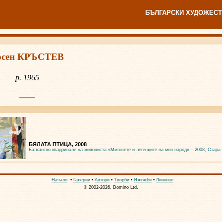
БЪЛГАРСКИ ХУДОЖЕСТ
осен КРЪСТЕВ
р. 1965
БЯЛАТА ПТИЦА, 2008
Балканско квадринале на живописта «Митовете и легендите на моя народ» – 2008, Стара
Начало
•
Галерии
•
Автори
•
Творби
•
Изложби
•
Линкове
© 2002-2026, Domino Ltd.