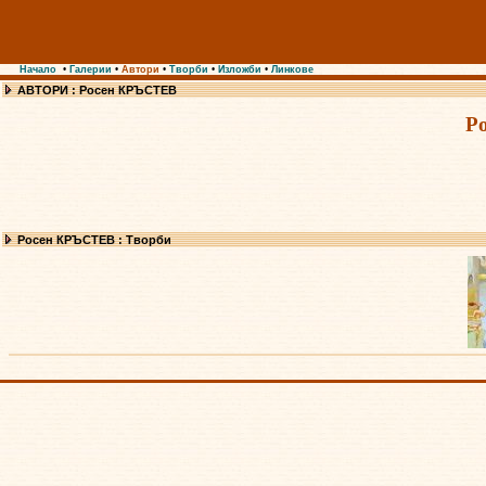
Начало
•
Галерии
•
Автори
•
Творби
•
Изложби
•
Линкове
АВТОРИ : Росен КРЪСТЕВ
Р
Росен КРЪСТЕВ : Творби