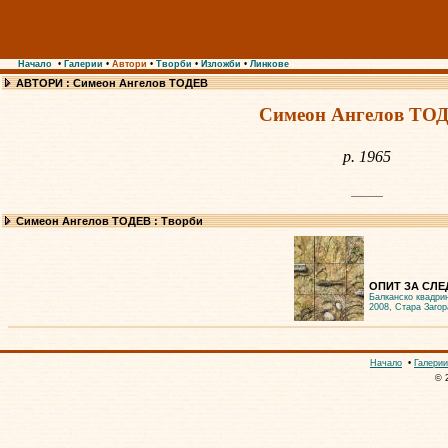
Начало
•
Галерии
•
Автори
•
Творби
•
Изложби
•
Линкове
АВТОРИ : Симеон Ангелов ТОДЕВ
Симеон Ангелов ТО
р. 1965
Симеон Ангелов ТОДЕВ : Творби
ОПИТ ЗА СЛЕД
Балканско квадри
2008, Стара Загор
Начало
•
Галерии
© 