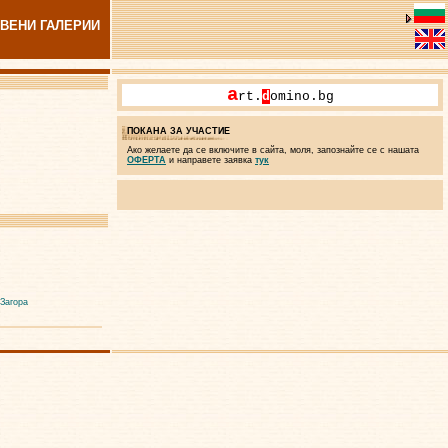
ВЕНИ ГАЛЕРИИ
a
rt.
d
omino.bg
ПОКАНА ЗА УЧАСТИЕ
Ако желаете да се включите в сайта, моля, запознайте се с нашата
ОФЕРТА
и направете заявка
тук
 Загора