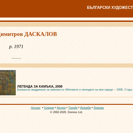
БЪЛГАРСКИ ХУДОЖЕСТ
Димитров ДАСКАЛОВ
р. 1971
ЛЕГЕНДА ЗА КАМЪКА, 2008
Балканско квадринале на живописта «Митовете и легендите на моя народ» – 2008, Стара
Начало
•
Галерии
•
Автори
•
Творби
•
Изложби
•
Линкове
© 2002-2026, Domino Ltd.