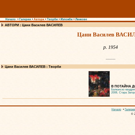
Начало
•
Галерии
•
Автори
•
Творби
•
Изложби
•
Линкове
АВТОРИ : Цани Василев ВАСИЛЕВ
Цани Василев ВАСИ
р. 1954
Цани Василев ВАСИЛЕВ : Творби
В ПОТАЙНА Д
Балканско квадри
2008, Стара Загор
Начало
•
Галерии
© 