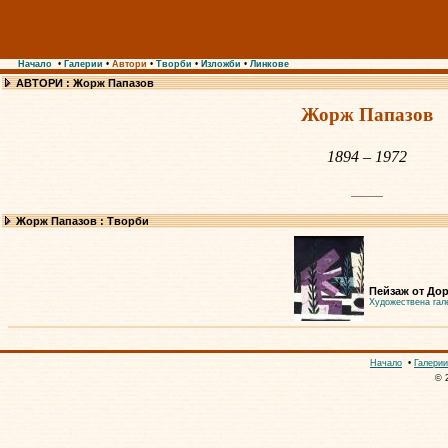
Начало
•
Галерии
•
Автори
•
Творби
•
Изложби
•
Линкове
АВТОРИ : Жорж Папазов
Жорж Папазов
1894 – 1972
Жорж Папазов : Творби
Пейзаж от Дор
Художествена гал
Начало
•
Галерии
© 