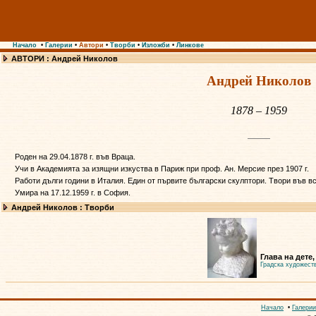
Начало
•
Галерии
•
Автори
•
Творби
•
Изложби
•
Линкове
АВТОРИ : Андрей Николов
Андрей Николов
1878 – 1959
Роден на 29.04.1878 г. във Враца.
Учи в Академията за изящни изкуства в Париж при проф. Ан. Мерсие през 1907 г.
Работи дълги години в Италия. Един от първите български скулптори. Твори във в
Умира на 17.12.1959 г. в София.
Андрей Николов : Творби
Глава на дете,
Градска художест
Начало
•
Галерии