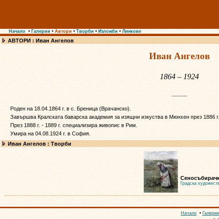
Начало
•
Галерии
•
Автори
•
Творби
•
Изложби
•
Линкове
АВТОРИ : Иван Ангелов
Иван Ангелов
1864 – 1924
Роден на 18.04.1864 г. в с. Бреница (Врачанско).
Завършва Кралската баварска академия за изящни изкуства в Мюнхен през 1886 г.
През 1888 г. - 1889 г. специализира живопис в Рим.
Умира на 04.08.1924 г. в София.
Иван Ангелов : Творби
Сеносъбирач
Градска художест
Начало
•
Галерии