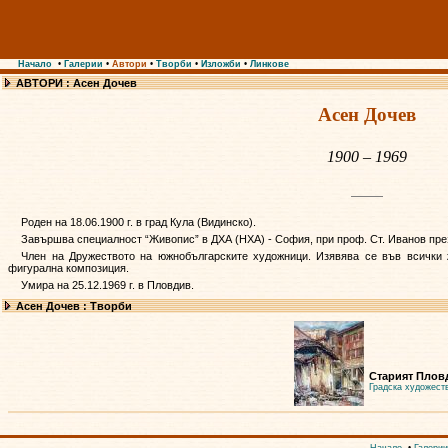
Начало
•
Галерии
•
Автори
•
Творби
•
Изложби
•
Линкове
АВТОРИ : Асен Дочев
Асен Дочев
1900 – 1969
Роден на 18.06.1900 г. в град Кула (Видинско).
Завършва специалност “Живопис” в ДХА (НХА) - София, при проф. Ст. Иванов през
Член на Дружеството на южнобългарските художници. Изявява се във всички ж
фигурална композиция.
Умира на 25.12.1969 г. в Пловдив.
Асен Дочев : Творби
Старият Плов
Градска художест