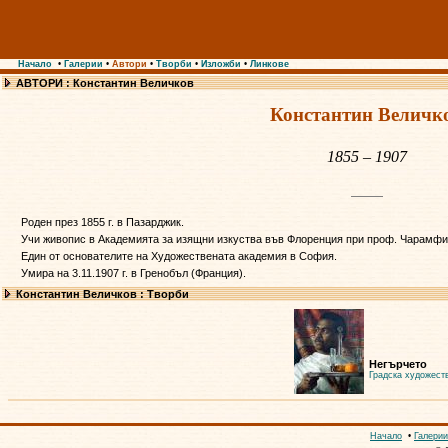
Начало
•
Галерии
•
Автори
•
Творби
•
Изложби
•
Линкове
АВТОРИ : Константин Величков
Константин Величк
1855 – 1907
Роден през 1855 г. в Пазарджик.
Учи живопис в Академията за изящни изкуства във Флоренция при проф. Чарамфи
Един от основателите на Художествената академия в София.
Умира на 3.11.1907 г. в Гренобъл (Франция).
Константин Величков : Творби
Негърчето
Градска художест
Начало
•
Галерии