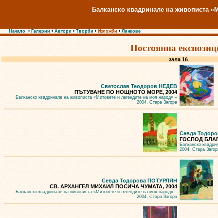
Балканско квадринале на живописта «М
Начало
•
Галерии
•
Автори
•
Творби
•
Изложби
•
Линкове
Постоянна експозиц
зала 16
Светослав Теодоров НЕДЕВ
ПЪТУВАНЕ ПО НОЩНОТО МОРЕ, 2004
Балканско квадринале на живописта «Митовете и легендите на моя народ» –
2004, Стара Загора
Севда Тодор
ГОСПОД БЛАГ
Балканско квадри
2004, Стара Загор
Севда Тодорова ПОТУРЛЯН
СВ. АРХАНГЕЛ МИХАИЛ ПОСИЧА ЧУМАТА, 2004
Балканско квадринале на живописта «Митовете и легендите на моя народ» –
2004, Стара Загора