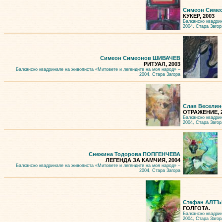
Симеон Симе
КУКЕР, 2003
Балканско квадри
2004, Стара Загор
Симеон Симеонов ШИВАЧЕВ
РИТУАЛ, 2003
Балканско квадринале на живописта «Митовете и легендите на моя народ» –
2004, Стара Загора
Слав Весели
ОТРАЖЕНИЕ, 
Балканско квадри
2004, Стара Загор
Снежина Тодорова ПОПГЕНЧЕВА
ЛЕГЕНДА ЗА КАМЧИЯ, 2004
Балканско квадринале на живописта «Митовете и легендите на моя народ» –
2004, Стара Загора
Стефан АЛТ
ГОЛГОТА.
Балканско квадри
2004, Стара Загор