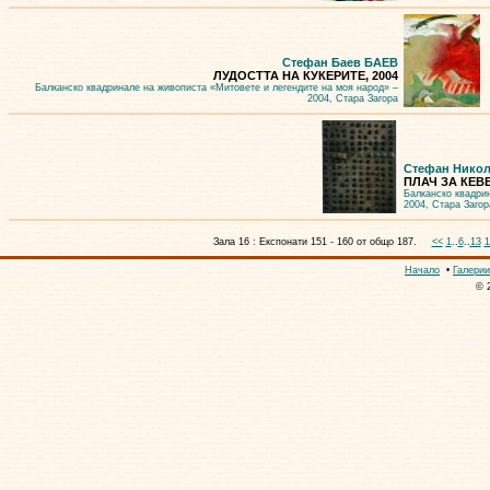
Стефан Баев БАЕВ
ЛУДОСТТА НА КУКЕРИТЕ, 2004
Балканско квадринале на живописта «Митовете и легендите на моя народ» –
2004, Стара Загора
Стефан Нико
ПЛАЧ ЗА КЕВЕ
Балканско квадри
2004, Стара Загор
Зала 16 : Експонати 151 - 160 от общо 187.
<<
1
..
6
..
13
1
Начало
•
Галерии
© 