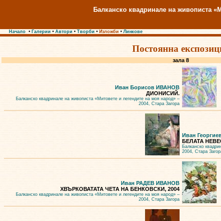
Балканско квадринале на живописта «М
Начало
•
Галерии
•
Автори
•
Творби
•
Изложби
•
Линкове
Постоянна експозиц
зала 8
Иван Борисов ИВАНОВ
ДИОНИСИЙ.
Балканско квадринале на живописта «Митовете и легендите на моя народ» –
2004, Стара Загора
Иван Георгие
БЕЛАТА НЕВЕС
Балканско квадри
2004, Стара Загор
Иван РАДЕВ ИВАНОВ
ХВЪРКОВАТАТА ЧЕТА НА БЕНКОВСКИ, 2004
Балканско квадринале на живописта «Митовете и легендите на моя народ» –
2004, Стара Загора