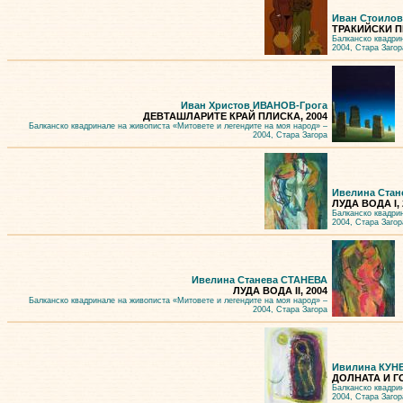
Иван Стоило
ТРАКИЙСКИ П
Балканско квадри
2004, Стара Загор
Иван Христов ИВАНОВ-Грога
ДЕВТАШЛАРИТЕ КРАЙ ПЛИСКА, 2004
Балканско квадринале на живописта «Митовете и легендите на моя народ» –
2004, Стара Загора
Ивелина Стан
ЛУДА ВОДА I, 
Балканско квадри
2004, Стара Загор
Ивелина Станева СТАНЕВА
ЛУДА ВОДА II, 2004
Балканско квадринале на живописта «Митовете и легендите на моя народ» –
2004, Стара Загора
Ивилина КУН
ДОЛНАТА И ГО
Балканско квадри
2004, Стара Загор