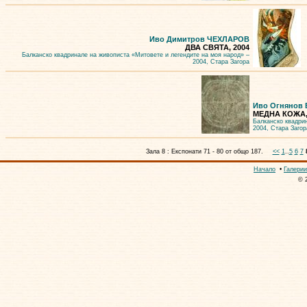
Иво Димитров ЧЕХЛАРОВ
ДВА СВЯТА, 2004
Балканско квадринале на живописта «Митовете и легендите на моя народ» –
2004, Стара Загора
Иво Огнянов
МЕДНА КОЖА,
Балканско квадри
2004, Стара Загор
Зала 8 : Експонати 71 - 80 от общо 187.
<<
1
..
5
6
7
Начало
•
Галерии
© 