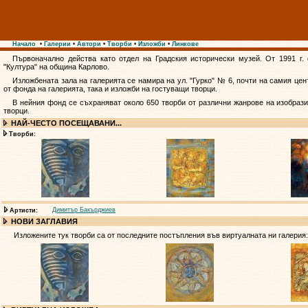
Начало
•
Галерии
•
Автори
•
Творби
•
Изложби
•
Линкове
Първоначално действа като отдел на Градския исторически музей. От 1991 г.
"Култура" на община Карлово.
Изложбената зала на галерията се намира на ул. "Гурко" № 6, почти на самия цен
от фонда на галерията, така и изложби на гостуващи творци.
В нейния фонд се съхраняват около 650 творби от различни жанрове на изобрази
творци.
НАЙ-ЧЕСТО ПОСЕЩАВАНИ...
Творби:
Димитър Бакърджиев
Артисти:
НОВИ ЗАГЛАВИЯ
Изложените тук творби са от последните постъпления във виртуалната ни галерия