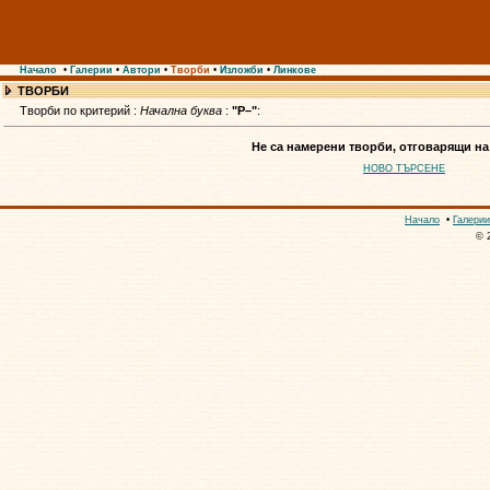
Начало
•
Галерии
•
Автори
•
Творби
•
Изложби
•
Линкове
ТВОРБИ
Творби по критерий :
Начална буква
:
"Р–"
:
Не са намерени творби, отговарящи на
НОВО ТЪРСЕНЕ
Начало
•
Галерии
© 