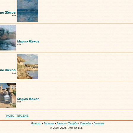
ио Жеков
***
Марио Жеков
***
ио Жеков
***
Марио Жеков
***
НОВО ТЪРСЕНЕ
Начало
•
Галерии
•
Автори
•
Творби
•
Изложби
•
Линкове
© 2002-2026, Domino Ltd.