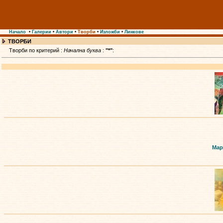
Начало
•
Галерии
•
Автори
•
Творби
•
Изложби
•
Линкове
ТВОРБИ
Творби по критерий :
Начална буква
:
"*"
:
Мар