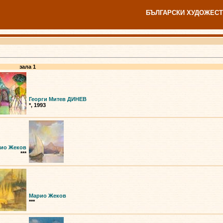
БЪЛГАРСКИ ХУДОЖЕСТ
зала 1
Георги Митев ДИНЕВ
*, 1993
ио Жеков
***
Марио Жеков
***