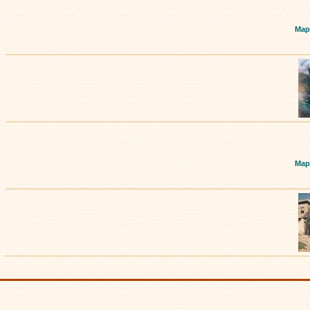
Мар
Мар