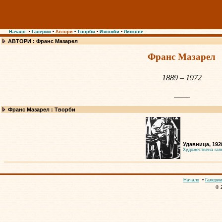
Начало
•
Галерии
•
Автори
•
Творби
•
Изложби
•
Линкове
АВТОРИ : Франс Мазарел
Франс Мазарел
1889 – 1972
Франс Мазарел : Творби
Удавница, 192
Художествена гал
Начало
•
Галерии
© 