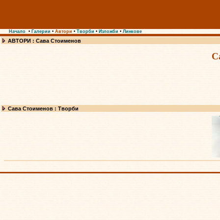
Начало
•
Галерии
•
Автори
•
Творби
•
Изложби
•
Линкове
АВТОРИ : Сава Стоименов
С
Сава Стоименов : Творби