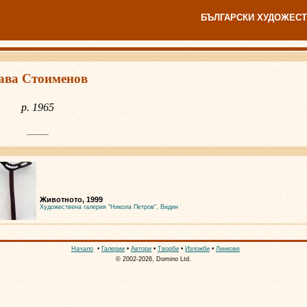
БЪЛГАРСКИ ХУДОЖЕСТ
ава Стоименов
р. 1965
Животното, 1999
Художествена галерия "Никола Петров", Видин
Начало
•
Галерии
•
Автори
•
Творби
•
Изложби
•
Линкове
© 2002-2026, Domino Ltd.