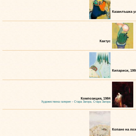
Казанлъшка ул
Кактус
Кипариси, 199
Композиция, 1984
Художествена галерия – Стара Загора, Стара Загора
Копане на лоз