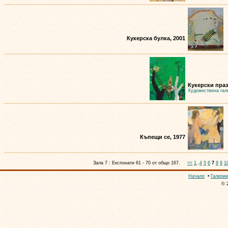
Кукерска булка, 2001
Кукерски праз
Художествена гал
Къпещи се, 1977
Зала 7 : Експонати 61 - 70 от общо 167.
<<
1
..
4
5
6
7
8
9
1
Начало
•
Галерии
© 