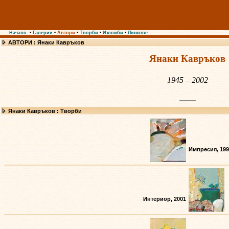
Начало
•
Галерии
•
Автори
•
Творби
•
Изложби
•
Линкове
АВТОРИ : Янаки Кавръков
Янаки Кавръков
1945 – 2002
Янаки Кавръков : Творби
Импресия, 199
Интериор, 2001