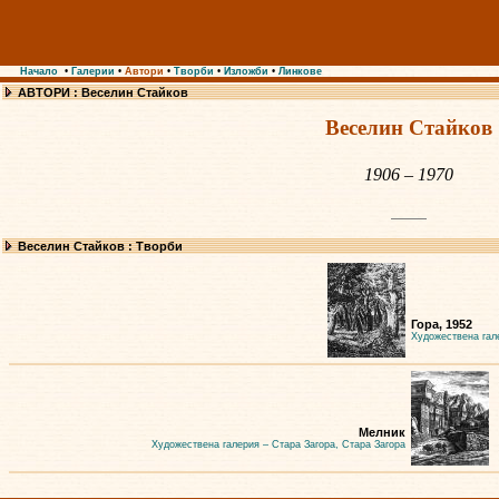
Начало
•
Галерии
•
Автори
•
Творби
•
Изложби
•
Линкове
АВТОРИ : Веселин Стайков
Веселин Стайков
1906 – 1970
Веселин Стайков : Творби
Гора, 1952
Художествена гал
Мелник
Художествена галерия – Стара Загора, Стара Загора