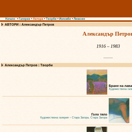
Начало
•
Галерии
•
Автори
•
Творби
•
Изложби
•
Линкове
АВТОРИ : Александър Петров
Александър Петро
1916 – 1983
Александър Петров : Творби
Бране на лава
Художествена гал
Голо тяло
Художествена галерия – Стара Загора, Стара Загора