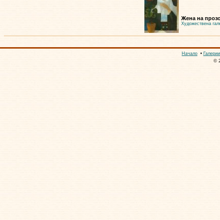
Жена на прозо
Художествена гал
Начало
•
Галерии
© 