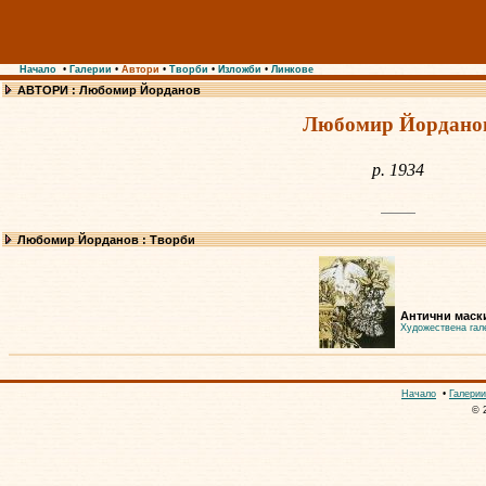
Начало
•
Галерии
•
Автори
•
Творби
•
Изложби
•
Линкове
АВТОРИ : Любомир Йорданов
Любомир Йордано
р. 1934
Любомир Йорданов : Творби
Антични маск
Художествена гал
Начало
•
Галерии
© 