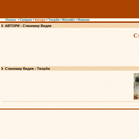
Начало
•
Галерии
•
Автори
•
Творби
•
Изложби
•
Линкове
АВТОРИ : Станимир Видев
С
Станимир Видев : Творби