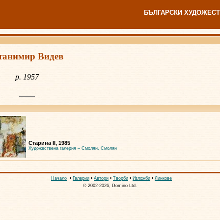
БЪЛГАРСКИ ХУДОЖЕСТ
танимир Видев
р. 1957
Старина II, 1985
Художествена галерия – Смолян, Смолян
Начало
•
Галерии
•
Автори
•
Творби
•
Изложби
•
Линкове
© 2002-2026, Domino Ltd.