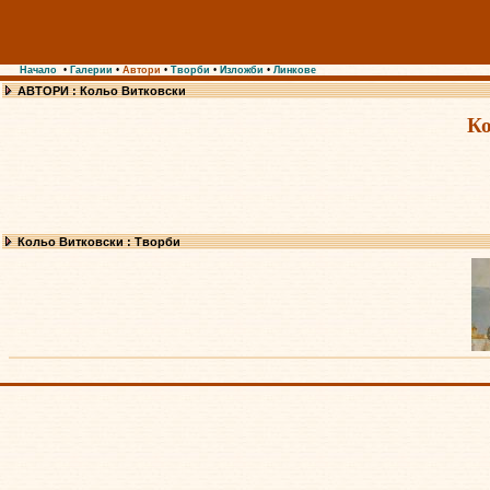
Начало
•
Галерии
•
Автори
•
Творби
•
Изложби
•
Линкове
АВТОРИ : Кольо Витковски
Ко
Кольо Витковски : Творби