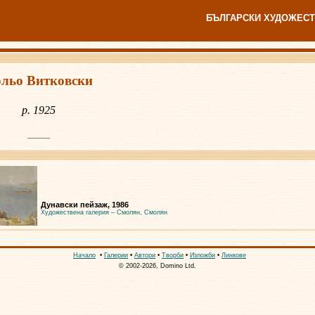
БЪЛГАРСКИ ХУДОЖЕСТ
льо Витковски
р. 1925
Дунавски пейзаж, 1986
Художествена галерия – Смолян, Смолян
Начало
•
Галерии
•
Автори
•
Творби
•
Изложби
•
Линкове
© 2002-2026, Domino Ltd.