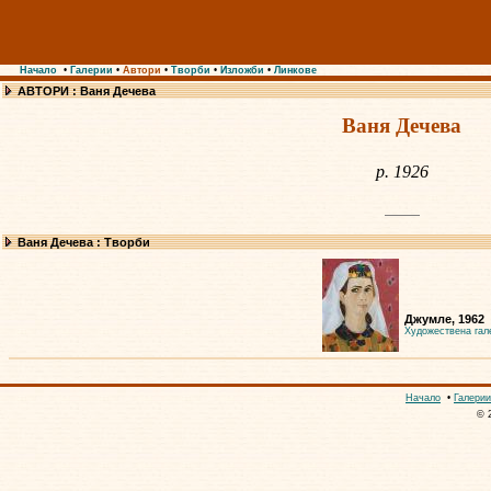
Начало
•
Галерии
•
Автори
•
Творби
•
Изложби
•
Линкове
АВТОРИ : Ваня Дечева
Ваня Дечева
р. 1926
Ваня Дечева : Творби
Джумле, 1962
Художествена гал
Начало
•
Галерии
© 