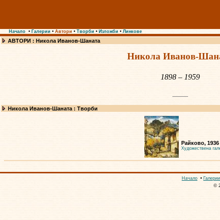
Начало
•
Галерии
•
Автори
•
Творби
•
Изложби
•
Линкове
АВТОРИ : Никола Иванов-Шаната
Никола Иванов-Шан
1898 – 1959
Никола Иванов-Шаната : Творби
Райково, 1936
Художествена гал
Начало
•
Галерии
© 