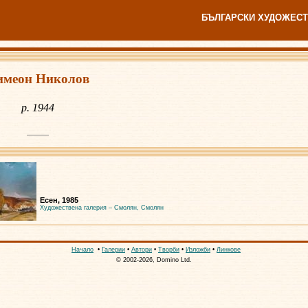
БЪЛГАРСКИ ХУДОЖЕСТ
имеон Николов
р. 1944
Есен, 1985
Художествена галерия – Смолян, Смолян
Начало
•
Галерии
•
Автори
•
Творби
•
Изложби
•
Линкове
© 2002-2026, Domino Ltd.