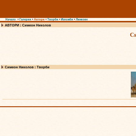
Начало
•
Галерии
•
Автори
•
Творби
•
Изложби
•
Линкове
АВТОРИ : Симеон Николов
С
Симеон Николов : Творби