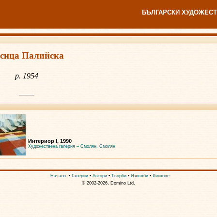
БЪЛГАРСКИ ХУДОЖЕСТ
сица Палийска
р. 1954
Интериор I, 1990
Художествена галерия – Смолян, Смолян
Начало
•
Галерии
•
Автори
•
Творби
•
Изложби
•
Линкове
© 2002-2026, Domino Ltd.