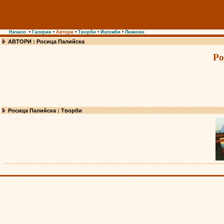
Начало
•
Галерии
•
Автори
•
Творби
•
Изложби
•
Линкове
АВТОРИ : Росица Палийска
Ро
Росица Палийска : Творби