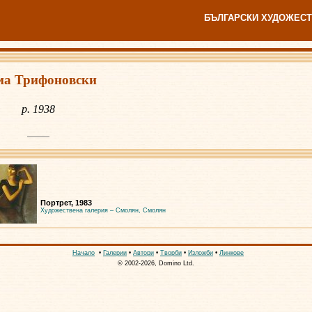
БЪЛГАРСКИ ХУДОЖЕСТ
ма Трифоновски
р. 1938
Портрет, 1983
Художествена галерия – Смолян, Смолян
Начало
•
Галерии
•
Автори
•
Творби
•
Изложби
•
Линкове
© 2002-2026, Domino Ltd.