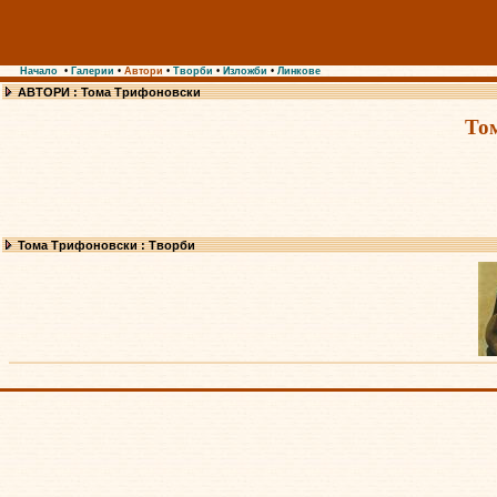
Начало
•
Галерии
•
Автори
•
Творби
•
Изложби
•
Линкове
АВТОРИ : Тома Трифоновски
То
Тома Трифоновски : Творби