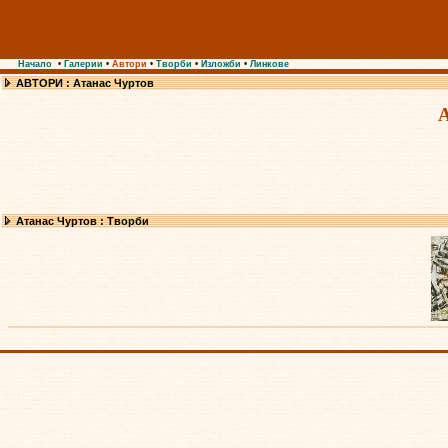
Начало
•
Галерии
•
Автори
•
Творби
•
Изложби
•
Линкове
АВТОРИ : Атанас Чуртов
А
Атанас Чуртов : Творби