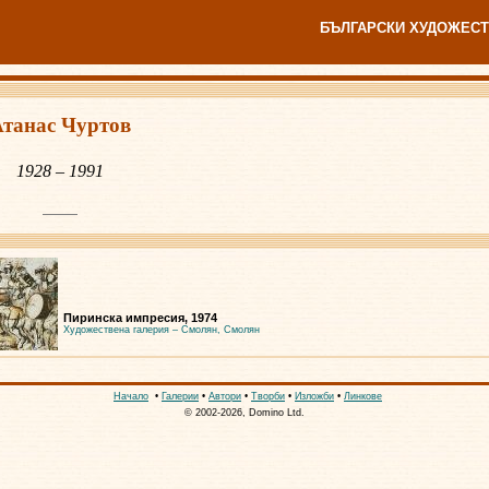
БЪЛГАРСКИ ХУДОЖЕСТ
танас Чуртов
1928 – 1991
Пиринска импресия, 1974
Художествена галерия – Смолян, Смолян
Начало
•
Галерии
•
Автори
•
Творби
•
Изложби
•
Линкове
© 2002-2026, Domino Ltd.