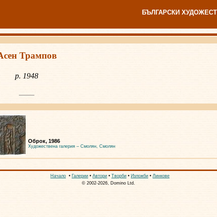
БЪЛГАРСКИ ХУДОЖЕСТ
Асен Трампов
р. 1948
Оброк, 1986
Художествена галерия – Смолян, Смолян
Начало
•
Галерии
•
Автори
•
Творби
•
Изложби
•
Линкове
© 2002-2026, Domino Ltd.