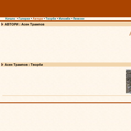
Начало
•
Галерии
•
Автори
•
Творби
•
Изложби
•
Линкове
АВТОРИ : Асен Трампов
Асен Трампов : Творби