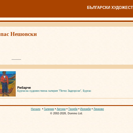
БЪЛГАРСКИ ХУДОЖЕСТ
пас Нешовски
Рибарче
Бургаска художествена галерия "Петко Задгорски", Бургас
Начало
•
Галерии
•
Автори
•
Творби
•
Изложби
•
Линкове
© 2002-2026, Domino Ltd.