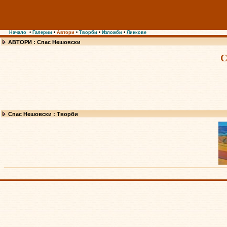
Начало
•
Галерии
•
Автори
•
Творби
•
Изложби
•
Линкове
АВТОРИ : Спас Нешовски
С
Спас Нешовски : Творби