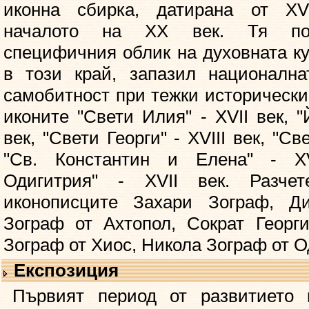
иконна сбирка, датирана от XV
началото на XX век. Тя пок
специфичния облик на духовната к
в този край, запазил национална
самобитност при тежки исторически
иконите "Свети Илия" - XVII век, "
век, "Свети Георги" - XVIII век, "Св
"Св. Константин и Елена" - XVI
Одигитрия" - XVII век. Разче
иконописците Захари Зограф, Д
Зограф от Ахтопол, Сократ Георг
Зограф от Хиос, Никола Зограф от О
Експозиция
Първият период от развитието 