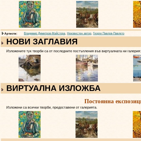
Владимир Димитров-Майстора
,
Неизвестен автор
,
Георги Павлов-Павлето
Артисти:
НОВИ ЗАГЛАВИЯ
Изложените тук творби са от последните постъпления във виртуалната ни галерия
ВИРТУАЛНА ИЗЛОЖБА
Постоянна експозиц
Изложени са всички творби, предоставени от галерията.