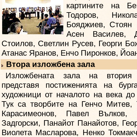
картините на Б
Тодоров, Нико
Бояджиев, Стоян 
Асен Василев, 
Стоилов, Светлин Русев, Георги Бо
Атанас Яранов, Енчо Пиронков, Йоа
Втора изложбена зала
Изложбената зала на втория
представя постиженията на бурга
художници от началото на века до
Тук са творбите на Генчо Митев, 
Карасимеонов, Павел Вълков, 
Задгорски, Панайот Панайотов, Гео
Виолета Масларова, Ненко Токмак