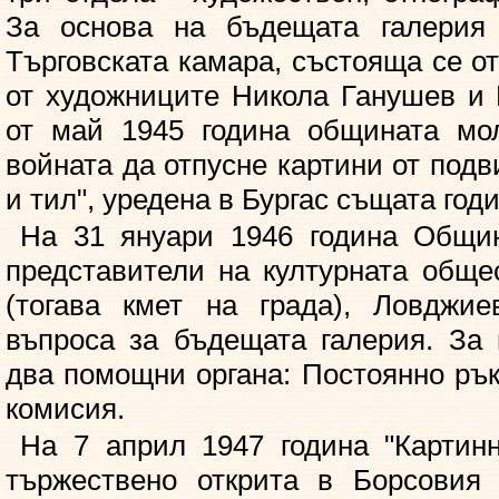
За основа на бъдещата галерия 
Търговската камара, състояща се от
от художниците Никола Ганушев и
от май 1945 година общината мо
войната да отпусне картини от под
и тил", уредена в Бургас същата годи
На 31 януари 1946 година Общин
представители на културната обще
(тогава кмет на града), Ловджие
въпроса за бъдещата галерия. За 
два помощни органа: Постоянно рък
комисия.
На 7 април 1947 година "Картин
тържествено открита в Борсовия 