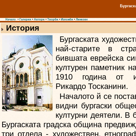
Бургаск
Начало
•
Галерии
•
Автори
•
Творби
•
Изложби
•
Линкове
История
Бургаската художест
най-старите в стр
бившата еврейска си
културен паметник на
1910 година от ит
Рикардо Тосканини.
Началото й се поста
видни бургаски обще
културни деятели. В 
Бургаската градска община предвиж
три отдела - художествен, етногра