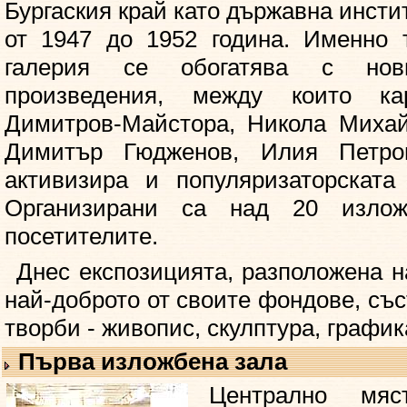
Бургаския край като държавна инст
от 1947 до 1952 година. Именно 
галерия се обогатява с нов
произведения, между които к
Димитров-Майстора, Никола Михай
Димитър Гюдженов, Илия Петро
активизира и популяризаторската
Организирани са над 20 излож
посетителите.
Днес експозицията, разположена н
най-доброто от своите фондове, със
творби - живопис, скулптура, график
Първа изложбена зала
Централно мя