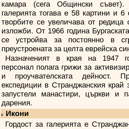
камара (сега Общински съвет)
галерията тогава е 58 картини и 6 
творбите се увеличава от редица
изложби. От 1966 година Бургаскат
се устройва за постоянно в сг
преустроената за целта еврейска син
Назначеният в края на 1947 г
персонал полага грижи за активизи
и проучвателската дейност. П
експедиции в Странджанския край з
запустели манастири, църкви и п
дарения.
Икони
Гордост за галерията е Странджа