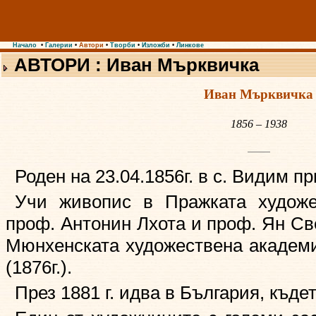
Начало
•
Галерии
•
Автори
•
Творби
•
Изложби
•
Линкове
АВТОРИ : Иван Мърквичка
Иван Мърквичка
1856 – 1938
Роден на 23.04.1856г. в с. Видим пр
Учи живопис в Пражката художе
проф. Антонин Лхота и проф. Ян Свер
Мюнхенската художествена академ
(1876г.).
През 1881 г. идва в България, къдет