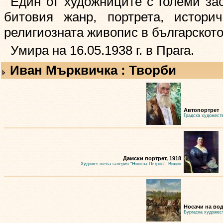
Един от художниците с големи зас
битовия жанр, портрета, истори
религиозната живопис в българското
Умира на 16.05.1938 г. в Прага.
Иван Мърквичка : Творби
Автопортрет
Градска художест
Дамски портрет, 1918
Художествена галерия "Никола Петров", Видин
Носачи на во
Бургаска художест