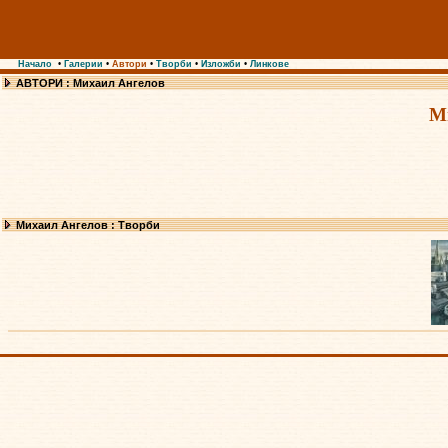
Начало
•
Галерии
•
Автори
•
Творби
•
Изложби
•
Линкове
АВТОРИ : Михаил Ангелов
М
Михаил Ангелов : Творби