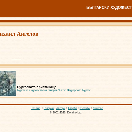
БЪЛГАРСКИ ХУДОЖЕСТ
ихаил Ангелов
Бургаското пристанище
Бургаска художествена галерия "Петко Задгорски", Бургас
Начало
•
Галерии
•
Автори
•
Творби
•
Изложби
•
Линкове
© 2002-2026, Domino Ltd.