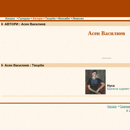
Начало
•
Галерии
•
Автори
•
Творби
•
Изложби
•
Линкове
АВТОРИ : Асен Василиев
Асен Василиев
Асен Василиев : Творби
Нуса
Бургаска художест
Начало
•
Галерии
© 