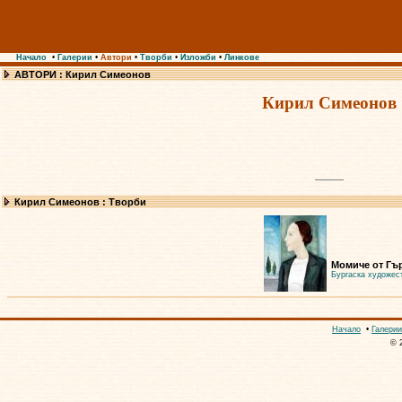
Начало
•
Галерии
•
Автори
•
Творби
•
Изложби
•
Линкове
АВТОРИ : Кирил Симеонов
Кирил Симеонов
Кирил Симеонов : Творби
Момиче от Гъ
Бургаска художест
Начало
•
Галерии
© 