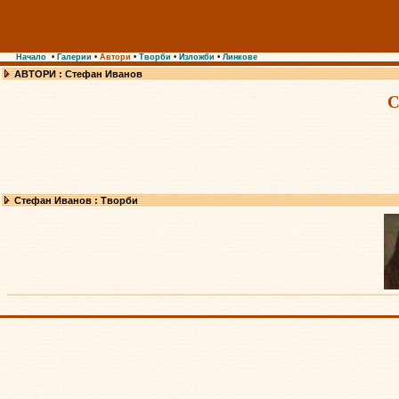
Начало
•
Галерии
•
Автори
•
Творби
•
Изложби
•
Линкове
АВТОРИ : Стефан Иванов
С
Стефан Иванов : Творби