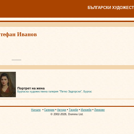
БЪЛГАРСКИ ХУДОЖЕСТ
тефан Иванов
Портрет на жена
Бургаска художествена галерия "Петко Задгорски", Бургас
Начало
•
Галерии
•
Автори
•
Творби
•
Изложби
•
Линкове
© 2002-2026, Domino Ltd.