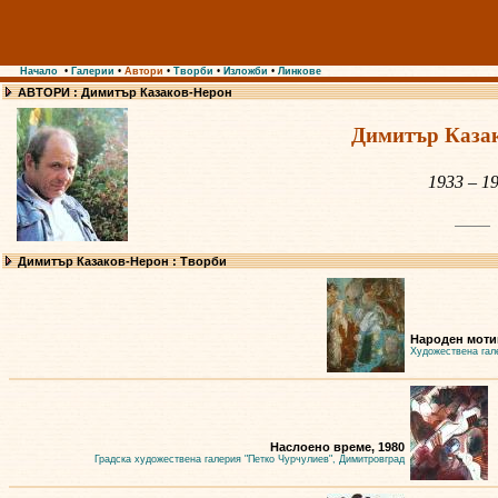
Начало
•
Галерии
•
Автори
•
Творби
•
Изложби
•
Линкове
АВТОРИ : Димитър Казаков-Нерон
Димитър Каза
1933 – 1
Димитър Казаков-Нерон : Творби
Народен мотив
Художествена гал
Наслоено време, 1980
Градска художествена галерия "Петко Чурчулиев", Димитровград