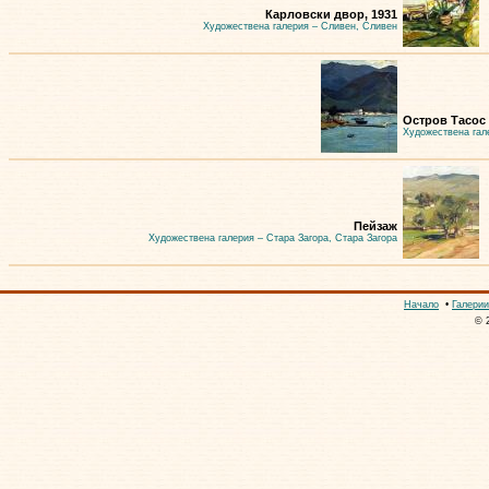
Карловски двор, 1931
Художествена галерия – Сливен, Сливен
Остров Тасос
Художествена гал
Пейзаж
Художествена галерия – Стара Загора, Стара Загора
Начало
•
Галерии
© 