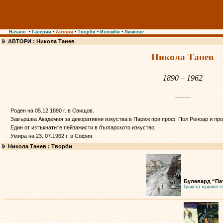
Начало
•
Галерии
•
Автори
•
Творби
•
Изложби
•
Линкове
АВТОРИ : Никола Танев
Никола Танев
1890 – 1962
Роден на 05.12.1890 г. в Свищов.
Завършва Академия за декоративни изкуства в Париж при проф. Пол Реноар и про
Един от изтъкнатите пейзажисти в българското изкуство.
Умира на 23. 07.1962 г. в София.
Никола Танев : Творби
Булевард “Па
Градска художест