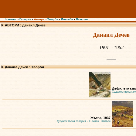
Начало
•
Галерии
•
Автори
•
Творби
•
Изложби
•
Линкове
АВТОРИ : Данаил Дечев
Данаил Дечев
1891 – 1962
Данаил Дечев : Творби
Дефилето към
Художествена гал
Жътва, 1937
Художествена галерия – Сливен, Сливен