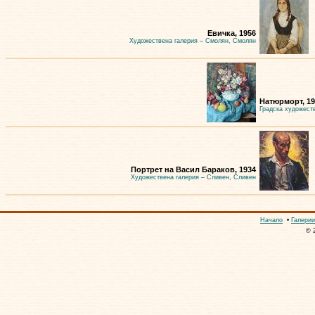
Евичка, 1956
Художествена галерия – Смолян, Смолян
Натюрморт, 19
Градска художест
Портрет на Васил Бараков, 1934
Художествена галерия – Сливен, Сливен
Начало
•
Галерии
© 