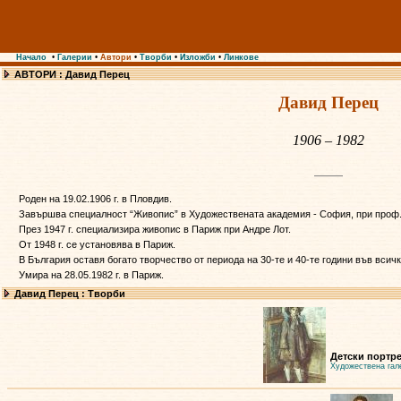
Начало
•
Галерии
•
Автори
•
Творби
•
Изложби
•
Линкове
АВТОРИ : Давид Перец
Давид Перец
1906 – 1982
Роден на 19.02.1906 г. в Пловдив.
Завършва специалност “Живопис” в Художествената академия - София, при проф.
През 1947 г. специализира живопис в Париж при Андре Лот.
От 1948 г. се установява в Париж.
В България оставя богато творчество от периода на 30-те и 40-те години във всич
Умира на 28.05.1982 г. в Париж.
Давид Перец : Творби
Детски портре
Художествена гал