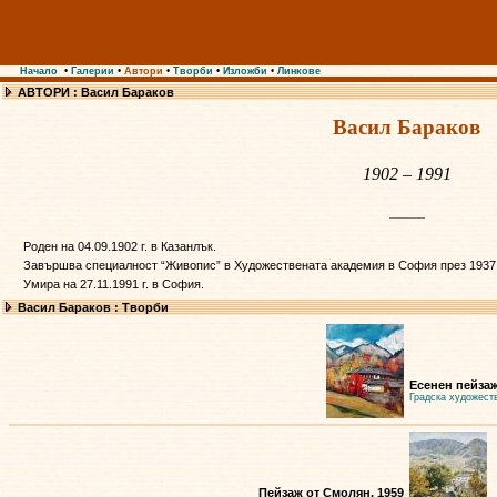
Начало
•
Галерии
•
Автори
•
Творби
•
Изложби
•
Линкове
АВТОРИ : Васил Бараков
Васил Бараков
1902 – 1991
Роден на 04.09.1902 г. в Казанлък.
Завършва специалност “Живопис” в Художествената академия в София през 1937 
Умира на 27.11.1991 г. в София.
Васил Бараков : Творби
Есенен пейзаж
Градска художест
Пейзаж от Смолян, 1959