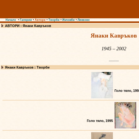
Начало
•
Галерии
•
Автори
•
Творби
•
Изложби
•
Линкове
АВТОРИ : Янаки Кавръков
Янаки Кавръков
1945 – 2002
Янаки Кавръков : Творби
Голо тяло, 199
Голо тяло, 1995