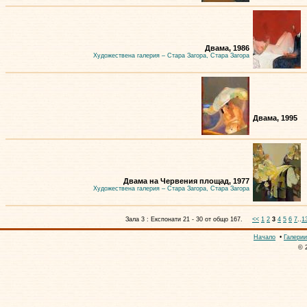
Двама, 1986
Художествена галерия – Стара Загора, Стара Загора
Двама, 1995
Двама на Червения площад, 1977
Художествена галерия – Стара Загора, Стара Загора
Зала 3 : Експонати 21 - 30 от общо 167.
<<
1
2
3
4
5
6
7
..
1
Начало
•
Галерии
© 