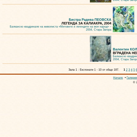
2004, Стара Загор
Бистра Радева ПЕОВСКА
ЛЕГЕНДА ЗА КАЛИАКРА, 2004
Балканско квадринале на живописта «Митовете и легендите на моя народ» –
2004, Стара Загора
Валентин КО
ВГРАДЕНА НЕВ
Балканско квадри
2004, Стара Загор
Зала 1 : Експонати 1 - 10 от общо 187.
1
2
3
4
5
Начало
•
Галерии
© 