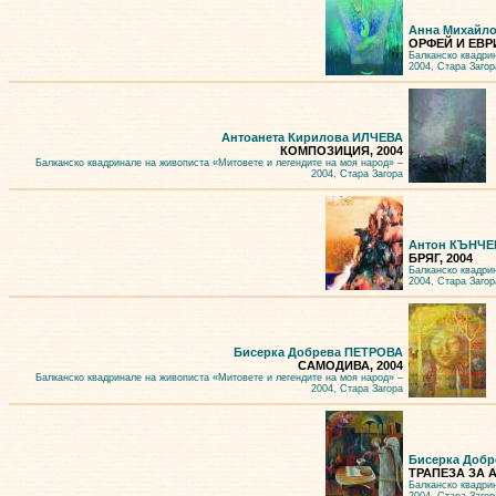
Анна Михайл
ОРФЕЙ И ЕВР
Балканско квадри
2004, Стара Загор
Антоанета Кирилова ИЛЧЕВА
КОМПОЗИЦИЯ, 2004
Балканско квадринале на живописта «Митовете и легендите на моя народ» –
2004, Стара Загора
Антон КЪНЧЕ
БРЯГ, 2004
Балканско квадри
2004, Стара Загор
Бисерка Добрева ПЕТРОВА
САМОДИВА, 2004
Балканско квадринале на живописта «Митовете и легендите на моя народ» –
2004, Стара Загора
Бисерка Доб
ТРАПЕЗА ЗА А
Балканско квадри