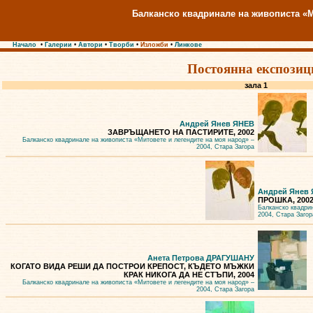
Балканско квадринале на живописта «М
Начало
•
Галерии
•
Автори
•
Творби
•
Изложби
•
Линкове
Постоянна експозиц
зала 1
Андрей Янев ЯНЕВ
ЗАВРЪЩАНЕТО НА ПАСТИРИТЕ, 2002
Балканско квадринале на живописта «Митовете и легендите на моя народ» –
2004, Стара Загора
Андрей Янев
ПРОШКА, 200
Балканско квадри
2004, Стара Загор
Анета Петрова ДРАГУШАНУ
КОГАТО ВИДА РЕШИ ДА ПОСТРОИ КРЕПОСТ, КЪДЕТО МЪЖКИ
КРАК НИКОГА ДА НЕ СТЪПИ, 2004
Балканско квадринале на живописта «Митовете и легендите на моя народ» –
2004, Стара Загора