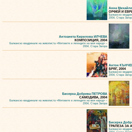
Анна Михайл
ОРФЕЙ И ЕВР
Балканско квадри
2004, Стара Загор
Антоанета Кирилова ИЛЧЕВА
КОМПОЗИЦИЯ, 2004
Балканско квадринале на живописта «Митовете и легендите на моя народ» –
2004, Стара Загора
Антон КЪНЧЕ
БРЯГ, 2004
Балканско квадри
2004, Стара Загор
Бисерка Добрева ПЕТРОВА
САМОДИВА, 2004
Балканско квадринале на живописта «Митовете и легендите на моя народ» –
2004, Стара Загора
Бисерка Доб
ТРАПЕЗА ЗА А
Балканско квадри