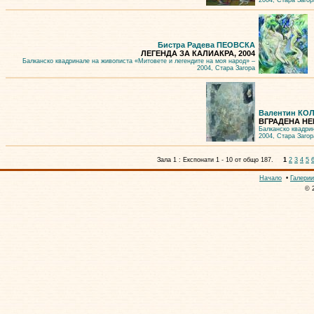
2004, Стара Загор
Бистра Радева ПЕОВСКА
ЛЕГЕНДА ЗА КАЛИАКРА, 2004
Балканско квадринале на живописта «Митовете и легендите на моя народ» –
2004, Стара Загора
Валентин КО
ВГРАДЕНА НЕВ
Балканско квадри
2004, Стара Загор
Зала 1 : Експонати 1 - 10 от общо 187.
1
2
3
4
5
Начало
•
Галерии
© 