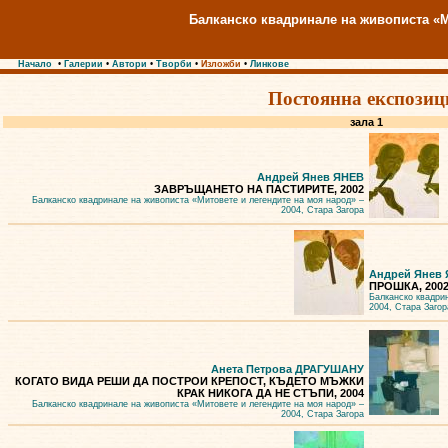
Балканско квадринале на живописта «М
Начало
•
Галерии
•
Автори
•
Творби
•
Изложби
•
Линкове
Постоянна експозиц
зала 1
Андрей Янев ЯНЕВ
ЗАВРЪЩАНЕТО НА ПАСТИРИТЕ, 2002
Балканско квадринале на живописта «Митовете и легендите на моя народ» –
2004, Стара Загора
Андрей Янев
ПРОШКА, 200
Балканско квадри
2004, Стара Загор
Анета Петрова ДРАГУШАНУ
КОГАТО ВИДА РЕШИ ДА ПОСТРОИ КРЕПОСТ, КЪДЕТО МЪЖКИ
КРАК НИКОГА ДА НЕ СТЪПИ, 2004
Балканско квадринале на живописта «Митовете и легендите на моя народ» –
2004, Стара Загора